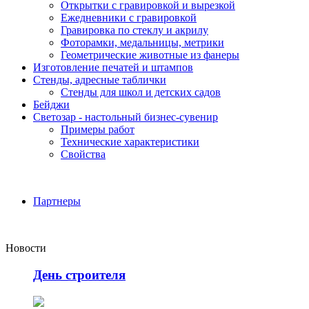
Открытки с гравировкой и вырезкой
Ежедневники с гравировкой
Гравировка по стеклу и акрилу
Фоторамки, медальницы, метрики
Геометрические животные из фанеры
Изготовление печатей и штампов
Стенды, адресные таблички
Стенды для школ и детских садов
Бейджи
Светозар - настольный бизнес-сувенир
Примеры работ
Технические характеристики
Свойства
Партнеры
Новости
День строителя