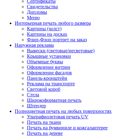
Сертификаты
Свидетельства
Дипломы
Меню
Интерьерная печать любого размера
Картины (холст)
Картины на досках
Флип-Флоп портрет на заказ
Наружная реклама
Вывески (световые/несветовые)
Крышные установки
Объемные буквы
Оформление витрин
Оформление фасадов
Панель-кронштейн
Реклама на транспорте
Световой короб
Стела
Широкоформатная печать
Штендер
Полноцветная печать на любых поверхностях
Ультрафиолетовая печать UV
Печать на ткани
Печать на бумвиниле и кожгалантерее
Печать на дереве