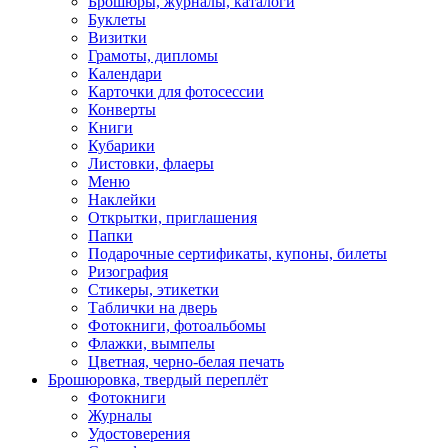
Брошюры, журналы, каталоги
Буклеты
Визитки
Грамоты, дипломы
Календари
Карточки для фотосессии
Конверты
Книги
Кубарики
Листовки, флаеры
Меню
Наклейки
Открытки, приглашения
Папки
Подарочные сертификаты, купоны, билеты
Ризография
Стикеры, этикетки
Таблички на дверь
Фотокниги, фотоальбомы
Флажки, вымпелы
Цветная, черно-белая печать
Брошюровка, твердый переплёт
Фотокниги
Журналы
Удостоверения