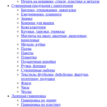
Печать на керамике, стекле, пластике и металле
Сувенирная продукция с нанесением
Брелоки, открывашки, зажигалки
Ежедневники, планинги
Значки
Коврики для мышек
Кожгалантерея
Кружки, тарелки, термосы
Магниты на заказ: закатные, акриловые,
виниловые
Медали, кубки
Пазлы
Пакеты
Плакетки
Подарочные коробки
Ручки, флешки
Сувенирные наборы
Текстиль: футболки, бейсболки, фартуки,
полотенце, подушки
Флаги
Часы
Чехлы
Лазерная гравировка
Гравировка по дереву
Гравировка по пластику